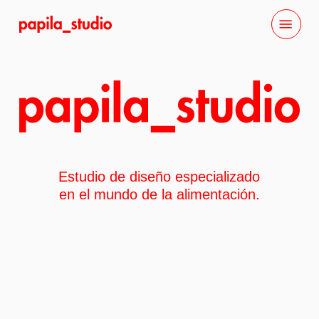
Skip
Menu
to
main
content
Estudio de diseño especializado
en el mundo de la alimentación.
Nature
Nature Minibar
Minibar
Chocolate
Chocolate bonbons
bonbons
Bustper
Citrus
Citrus spray
spray
Miele
Mini