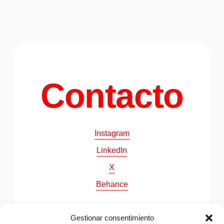
Nature
Nature Minibar
Minibar
Chocolate
Chocolate bonbons
bonbons
Bustper
Citrus
Citrus spray
spray
Miele
Lékué
Contacto
Instagram
LinkedIn
X
Behance
Gestionar consentimiento
©
2026
Papila. All Rights Reserved