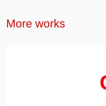
More works
Nature
Minibar